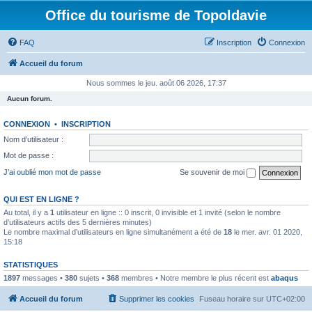
Office du tourisme de Topoldavie
FAQ
Inscription
Connexion
Accueil du forum
Nous sommes le jeu. août 06 2026, 17:37
Aucun forum.
CONNEXION
•
INSCRIPTION
Nom d’utilisateur :
Mot de passe :
J’ai oublié mon mot de passe
Se souvenir de moi
QUI EST EN LIGNE ?
Au total, il y a
1
utilisateur en ligne :: 0 inscrit, 0 invisible et 1 invité (selon le nombre
d’utilisateurs actifs des 5 dernières minutes)
Le nombre maximal d’utilisateurs en ligne simultanément a été de
18
le mer. avr. 01 2020,
15:18
STATISTIQUES
1897
messages •
380
sujets •
368
membres • Notre membre le plus récent est
abaqus
Accueil du forum
Supprimer les cookies
Fuseau horaire sur
UTC+02:00