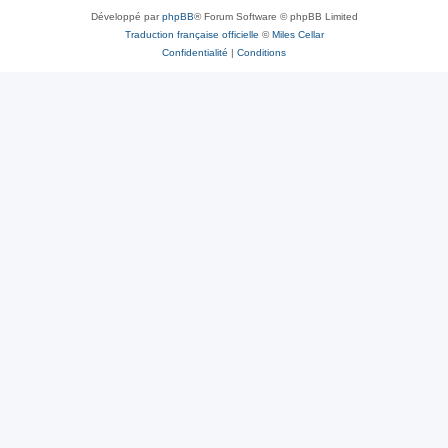
Développé par
phpBB
® Forum Software © phpBB Limited
Traduction française officielle
©
Miles Cellar
Confidentialité
|
Conditions