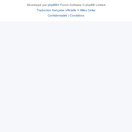
Développé par
phpBB
® Forum Software © phpBB Limited
Traduction française officielle
©
Miles Cellar
Confidentialité
|
Conditions