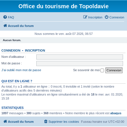
Office du tourisme de Topoldavie
FAQ
Inscription
Connexion
Accueil du forum
Nous sommes le ven. août 07 2026, 06:57
Aucun forum.
CONNEXION
•
INSCRIPTION
Nom d’utilisateur :
Mot de passe :
J’ai oublié mon mot de passe
Se souvenir de moi
QUI EST EN LIGNE ?
Au total, il y a
1
utilisateur en ligne :: 0 inscrit, 0 invisible et 1 invité (selon le nombre
d’utilisateurs actifs des 5 dernières minutes)
Le nombre maximal d’utilisateurs en ligne simultanément a été de
18
le mer. avr. 01 2020,
15:18
STATISTIQUES
1897
messages •
380
sujets •
368
membres • Notre membre le plus récent est
abaqus
Accueil du forum
Supprimer les cookies
Fuseau horaire sur
UTC+02:00