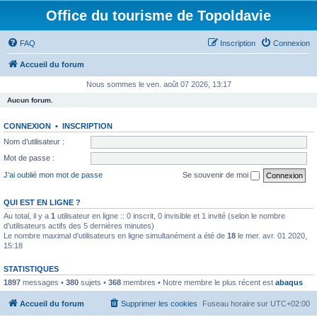
Office du tourisme de Topoldavie
FAQ
Inscription
Connexion
Accueil du forum
Nous sommes le ven. août 07 2026, 13:17
Aucun forum.
CONNEXION
•
INSCRIPTION
Nom d’utilisateur :
Mot de passe :
J’ai oublié mon mot de passe
Se souvenir de moi
QUI EST EN LIGNE ?
Au total, il y a
1
utilisateur en ligne :: 0 inscrit, 0 invisible et 1 invité (selon le nombre
d’utilisateurs actifs des 5 dernières minutes)
Le nombre maximal d’utilisateurs en ligne simultanément a été de
18
le mer. avr. 01 2020,
15:18
STATISTIQUES
1897
messages •
380
sujets •
368
membres • Notre membre le plus récent est
abaqus
Accueil du forum
Supprimer les cookies
Fuseau horaire sur
UTC+02:00