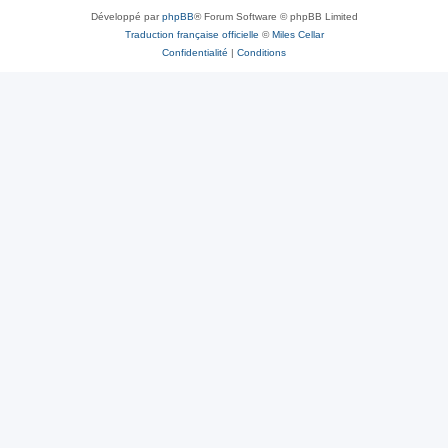
Développé par
phpBB
® Forum Software © phpBB Limited
Traduction française officielle
©
Miles Cellar
Confidentialité
|
Conditions