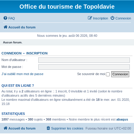
Office du tourisme de Topoldavie
FAQ
Inscription
Connexion
Accueil du forum
Nous sommes le jeu. août 06 2026, 08:40
Aucun forum.
CONNEXION
•
INSCRIPTION
Nom d’utilisateur :
Mot de passe :
J’ai oublié mon mot de passe
Se souvenir de moi
QUI EST EN LIGNE ?
Au total, il y a
2
utilisateurs en ligne :: 1 inscrit, 0 invisible et 1 invité (selon le nombre
d’utilisateurs actifs des 5 dernières minutes)
Le nombre maximal d’utilisateurs en ligne simultanément a été de
18
le mer. avr. 01 2020,
15:18
STATISTIQUES
1897
messages •
380
sujets •
368
membres • Notre membre le plus récent est
abaqus
Accueil du forum
Supprimer les cookies
Fuseau horaire sur
UTC+02:00