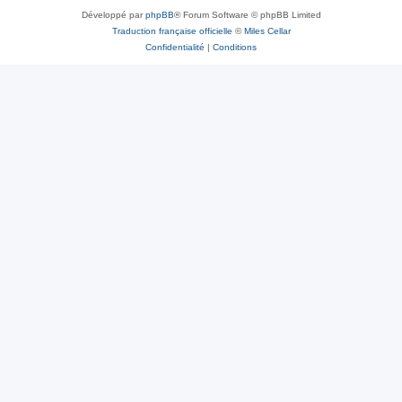
Développé par
phpBB
® Forum Software © phpBB Limited
Traduction française officielle
©
Miles Cellar
Confidentialité
|
Conditions