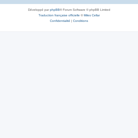
Développé par
phpBB
® Forum Software © phpBB Limited
Traduction française officielle
©
Miles Cellar
Confidentialité
|
Conditions