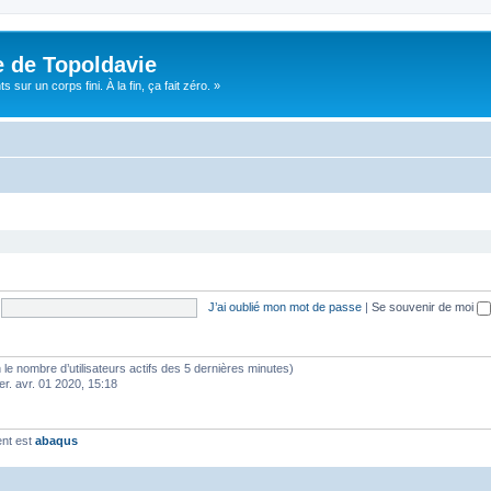
e de Topoldavie
sur un corps fini. À la fin, ça fait zéro. »
J’ai oublié mon mot de passe
|
Se souvenir de moi
elon le nombre d’utilisateurs actifs des 5 dernières minutes)
er. avr. 01 2020, 15:18
ent est
abaqus