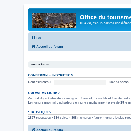
Office du tourism
« La vie, c'est la somme des éléments 
FAQ
Accueil du forum
Aucun forum.
CONNEXION
•
INSCRIPTION
Nom d’utilisateur :
Mot de passe :
QUI EST EN LIGNE ?
Au total, il y a
2
utilisateurs en ligne :: 1 inscrit, 0 invisible et 1 invité (s
Le nombre maximal d’utilisateurs en ligne simultanément a été de
18
le m
STATISTIQUES
1897
messages •
380
sujets •
368
membres • Notre membre le plus réc
Accueil du forum