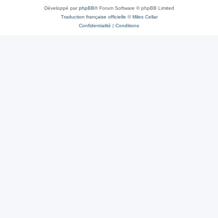
Développé par
phpBB
® Forum Software © phpBB Limited
Traduction française officielle
©
Miles Cellar
Confidentialité
|
Conditions