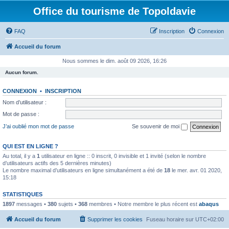
Office du tourisme de Topoldavie
FAQ
Inscription
Connexion
Accueil du forum
Nous sommes le dim. août 09 2026, 16:26
Aucun forum.
CONNEXION
•
INSCRIPTION
Nom d’utilisateur :
Mot de passe :
J’ai oublié mon mot de passe
Se souvenir de moi
QUI EST EN LIGNE ?
Au total, il y a
1
utilisateur en ligne :: 0 inscrit, 0 invisible et 1 invité (selon le nombre
d’utilisateurs actifs des 5 dernières minutes)
Le nombre maximal d’utilisateurs en ligne simultanément a été de
18
le mer. avr. 01 2020,
15:18
STATISTIQUES
1897
messages •
380
sujets •
368
membres • Notre membre le plus récent est
abaqus
Accueil du forum
Supprimer les cookies
Fuseau horaire sur
UTC+02:00