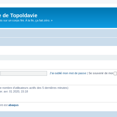
e de Topoldavie
sur un corps fini. À la fin, ça fait zéro. »
J’ai oublié mon mot de passe
|
Se souvenir de moi
lon le nombre d’utilisateurs actifs des 5 dernières minutes)
er. avr. 01 2020, 15:18
ent est
abaqus