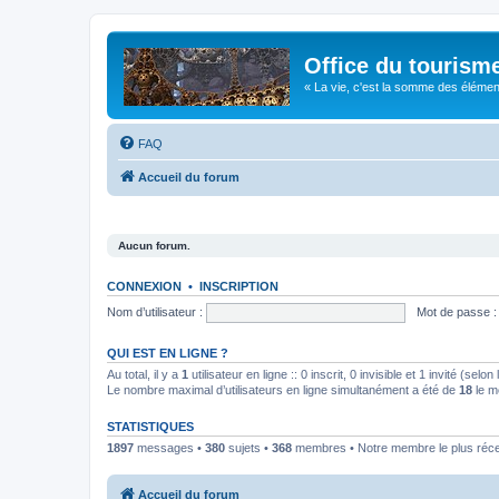
Office du tourism
« La vie, c'est la somme des éléments 
FAQ
Accueil du forum
Aucun forum.
CONNEXION
•
INSCRIPTION
Nom d’utilisateur :
Mot de passe :
QUI EST EN LIGNE ?
Au total, il y a
1
utilisateur en ligne :: 0 inscrit, 0 invisible et 1 invité (se
Le nombre maximal d’utilisateurs en ligne simultanément a été de
18
le m
STATISTIQUES
1897
messages •
380
sujets •
368
membres • Notre membre le plus réc
Accueil du forum