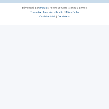
Développé par
phpBB
® Forum Software © phpBB Limited
Traduction française officielle
©
Miles Cellar
Confidentialité
|
Conditions