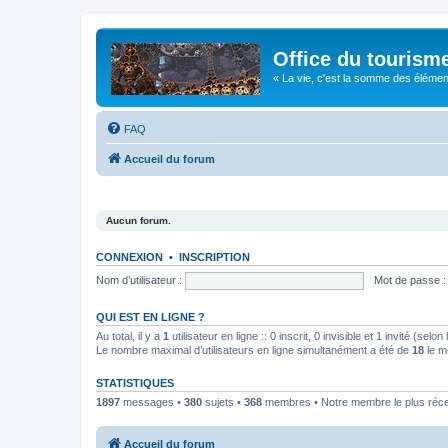
Office du tourism
« La vie, c'est la somme des éléments 
FAQ
Accueil du forum
Aucun forum.
CONNEXION
•
INSCRIPTION
Nom d’utilisateur :
Mot de passe :
QUI EST EN LIGNE ?
Au total, il y a
1
utilisateur en ligne :: 0 inscrit, 0 invisible et 1 invité (se
Le nombre maximal d’utilisateurs en ligne simultanément a été de
18
le m
STATISTIQUES
1897
messages •
380
sujets •
368
membres • Notre membre le plus réc
Accueil du forum