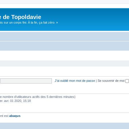
e de Topoldavie
sur un corps fini. À la fin, ça fait zéro. »
J’ai oublié mon mot de passe
|
Se souvenir de moi
lon le nombre d’utilisateurs actifs des 5 dernières minutes)
er. avr. 01 2020, 15:18
ent est
abaqus