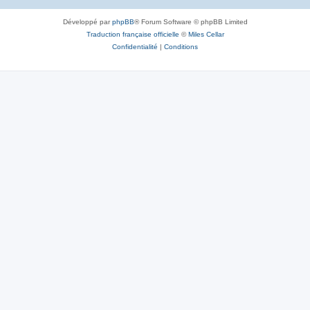
Développé par
phpBB
® Forum Software © phpBB Limited
Traduction française officielle
©
Miles Cellar
Confidentialité
|
Conditions