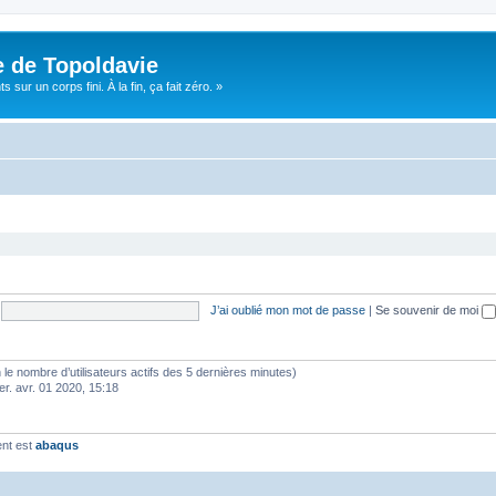
e de Topoldavie
sur un corps fini. À la fin, ça fait zéro. »
J’ai oublié mon mot de passe
|
Se souvenir de moi
elon le nombre d’utilisateurs actifs des 5 dernières minutes)
er. avr. 01 2020, 15:18
ent est
abaqus