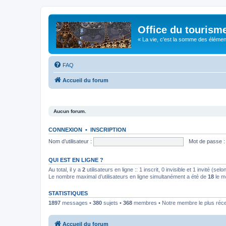
Office du tourism
« La vie, c'est la somme des éléments 
FAQ
Accueil du forum
Aucun forum.
CONNEXION
•
INSCRIPTION
Nom d’utilisateur :
Mot de passe :
QUI EST EN LIGNE ?
Au total, il y a
2
utilisateurs en ligne :: 1 inscrit, 0 invisible et 1 invité (s
Le nombre maximal d’utilisateurs en ligne simultanément a été de
18
le m
STATISTIQUES
1897
messages •
380
sujets •
368
membres • Notre membre le plus réc
Accueil du forum