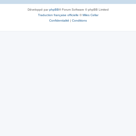
Développé par
phpBB
® Forum Software © phpBB Limited
Traduction française officielle
©
Miles Cellar
Confidentialité
|
Conditions