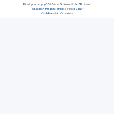
Développé par
phpBB
® Forum Software © phpBB Limited
Traduction française officielle
©
Miles Cellar
Confidentialité
|
Conditions