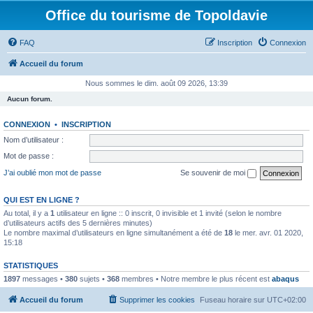
Office du tourisme de Topoldavie
FAQ
Inscription
Connexion
Accueil du forum
Nous sommes le dim. août 09 2026, 13:39
Aucun forum.
CONNEXION
•
INSCRIPTION
Nom d’utilisateur :
Mot de passe :
J’ai oublié mon mot de passe
Se souvenir de moi
QUI EST EN LIGNE ?
Au total, il y a
1
utilisateur en ligne :: 0 inscrit, 0 invisible et 1 invité (selon le nombre
d’utilisateurs actifs des 5 dernières minutes)
Le nombre maximal d’utilisateurs en ligne simultanément a été de
18
le mer. avr. 01 2020,
15:18
STATISTIQUES
1897
messages •
380
sujets •
368
membres • Notre membre le plus récent est
abaqus
Accueil du forum
Supprimer les cookies
Fuseau horaire sur
UTC+02:00