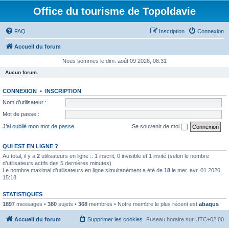
Office du tourisme de Topoldavie
FAQ
Inscription
Connexion
Accueil du forum
Nous sommes le dim. août 09 2026, 06:31
Aucun forum.
CONNEXION
•
INSCRIPTION
Nom d’utilisateur :
Mot de passe :
J’ai oublié mon mot de passe
Se souvenir de moi
QUI EST EN LIGNE ?
Au total, il y a
2
utilisateurs en ligne :: 1 inscrit, 0 invisible et 1 invité (selon le nombre
d’utilisateurs actifs des 5 dernières minutes)
Le nombre maximal d’utilisateurs en ligne simultanément a été de
18
le mer. avr. 01 2020,
15:18
STATISTIQUES
1897
messages •
380
sujets •
368
membres • Notre membre le plus récent est
abaqus
Accueil du forum
Supprimer les cookies
Fuseau horaire sur
UTC+02:00