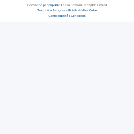
Développé par
phpBB
® Forum Software © phpBB Limited
Traduction française officielle
©
Miles Cellar
Confidentialité
|
Conditions