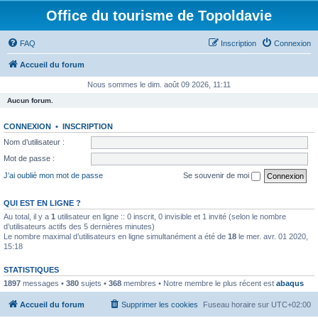
Office du tourisme de Topoldavie
FAQ
Inscription
Connexion
Accueil du forum
Nous sommes le dim. août 09 2026, 11:11
Aucun forum.
CONNEXION
•
INSCRIPTION
Nom d’utilisateur :
Mot de passe :
J’ai oublié mon mot de passe
Se souvenir de moi
QUI EST EN LIGNE ?
Au total, il y a
1
utilisateur en ligne :: 0 inscrit, 0 invisible et 1 invité (selon le nombre
d’utilisateurs actifs des 5 dernières minutes)
Le nombre maximal d’utilisateurs en ligne simultanément a été de
18
le mer. avr. 01 2020,
15:18
STATISTIQUES
1897
messages •
380
sujets •
368
membres • Notre membre le plus récent est
abaqus
Accueil du forum
Supprimer les cookies
Fuseau horaire sur
UTC+02:00