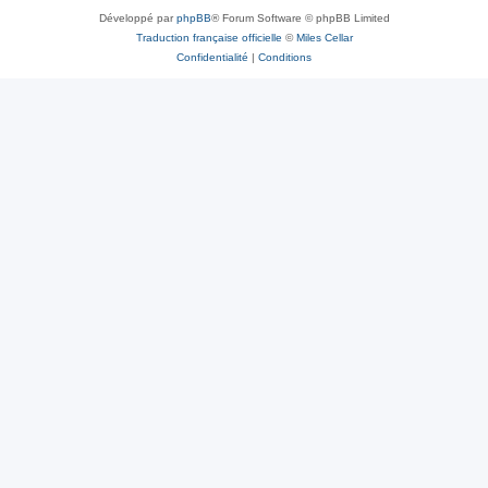
Développé par
phpBB
® Forum Software © phpBB Limited
Traduction française officielle
©
Miles Cellar
Confidentialité
|
Conditions