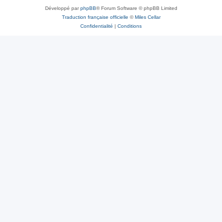
Développé par
phpBB
® Forum Software © phpBB Limited
Traduction française officielle
©
Miles Cellar
Confidentialité
|
Conditions