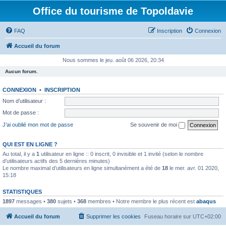
Office du tourisme de Topoldavie
FAQ
Inscription
Connexion
Accueil du forum
Nous sommes le jeu. août 06 2026, 20:34
Aucun forum.
CONNEXION
•
INSCRIPTION
Nom d’utilisateur :
Mot de passe :
J’ai oublié mon mot de passe
Se souvenir de moi
QUI EST EN LIGNE ?
Au total, il y a
1
utilisateur en ligne :: 0 inscrit, 0 invisible et 1 invité (selon le nombre
d’utilisateurs actifs des 5 dernières minutes)
Le nombre maximal d’utilisateurs en ligne simultanément a été de
18
le mer. avr. 01 2020,
15:18
STATISTIQUES
1897
messages •
380
sujets •
368
membres • Notre membre le plus récent est
abaqus
Accueil du forum
Supprimer les cookies
Fuseau horaire sur
UTC+02:00