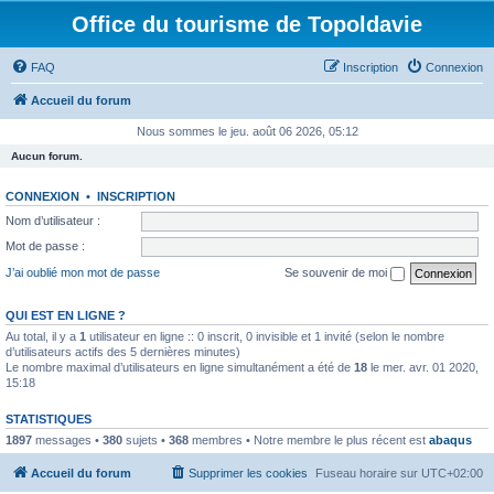
Office du tourisme de Topoldavie
FAQ
Inscription
Connexion
Accueil du forum
Nous sommes le jeu. août 06 2026, 05:12
Aucun forum.
CONNEXION
•
INSCRIPTION
Nom d’utilisateur :
Mot de passe :
J’ai oublié mon mot de passe
Se souvenir de moi
QUI EST EN LIGNE ?
Au total, il y a
1
utilisateur en ligne :: 0 inscrit, 0 invisible et 1 invité (selon le nombre
d’utilisateurs actifs des 5 dernières minutes)
Le nombre maximal d’utilisateurs en ligne simultanément a été de
18
le mer. avr. 01 2020,
15:18
STATISTIQUES
1897
messages •
380
sujets •
368
membres • Notre membre le plus récent est
abaqus
Accueil du forum
Supprimer les cookies
Fuseau horaire sur
UTC+02:00