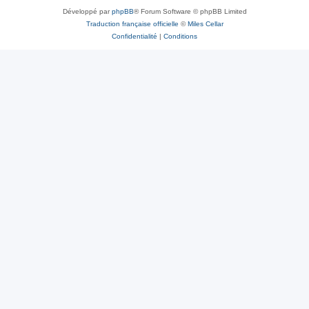
Développé par
phpBB
® Forum Software © phpBB Limited
Traduction française officielle
©
Miles Cellar
Confidentialité
|
Conditions