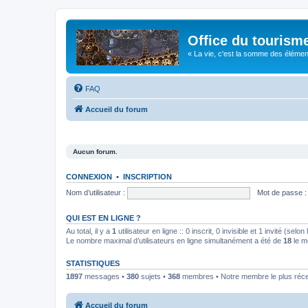
Office du tourism
« La vie, c'est la somme des éléments 
FAQ
Accueil du forum
Aucun forum.
CONNEXION
•
INSCRIPTION
Nom d’utilisateur :
Mot de passe :
QUI EST EN LIGNE ?
Au total, il y a
1
utilisateur en ligne :: 0 inscrit, 0 invisible et 1 invité (se
Le nombre maximal d’utilisateurs en ligne simultanément a été de
18
le m
STATISTIQUES
1897
messages •
380
sujets •
368
membres • Notre membre le plus réc
Accueil du forum