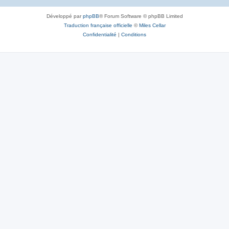
Développé par
phpBB
® Forum Software © phpBB Limited
Traduction française officielle
©
Miles Cellar
Confidentialité
|
Conditions