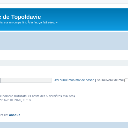
e de Topoldavie
sur un corps fini. À la fin, ça fait zéro. »
J’ai oublié mon mot de passe
|
Se souvenir de moi
lon le nombre d’utilisateurs actifs des 5 dernières minutes)
er. avr. 01 2020, 15:18
ent est
abaqus