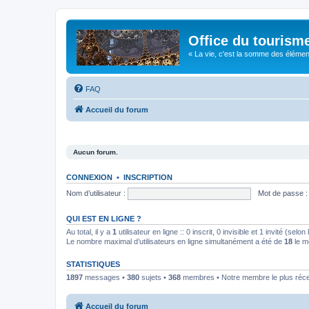
Office du tourism
« La vie, c'est la somme des éléments 
FAQ
Accueil du forum
Aucun forum.
CONNEXION
•
INSCRIPTION
Nom d’utilisateur :
Mot de passe :
QUI EST EN LIGNE ?
Au total, il y a
1
utilisateur en ligne :: 0 inscrit, 0 invisible et 1 invité (se
Le nombre maximal d’utilisateurs en ligne simultanément a été de
18
le m
STATISTIQUES
1897
messages •
380
sujets •
368
membres • Notre membre le plus réc
Accueil du forum