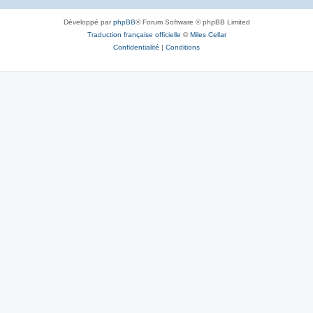
Développé par
phpBB
® Forum Software © phpBB Limited
Traduction française officielle
©
Miles Cellar
Confidentialité
|
Conditions