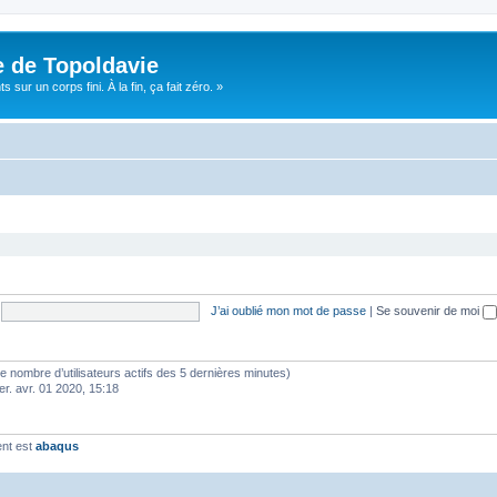
e de Topoldavie
sur un corps fini. À la fin, ça fait zéro. »
J’ai oublié mon mot de passe
|
Se souvenir de moi
lon le nombre d’utilisateurs actifs des 5 dernières minutes)
er. avr. 01 2020, 15:18
ent est
abaqus