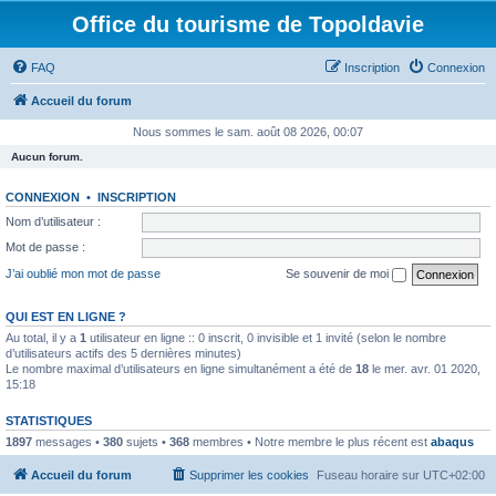
Office du tourisme de Topoldavie
FAQ
Inscription
Connexion
Accueil du forum
Nous sommes le sam. août 08 2026, 00:07
Aucun forum.
CONNEXION
•
INSCRIPTION
Nom d’utilisateur :
Mot de passe :
J’ai oublié mon mot de passe
Se souvenir de moi
QUI EST EN LIGNE ?
Au total, il y a
1
utilisateur en ligne :: 0 inscrit, 0 invisible et 1 invité (selon le nombre
d’utilisateurs actifs des 5 dernières minutes)
Le nombre maximal d’utilisateurs en ligne simultanément a été de
18
le mer. avr. 01 2020,
15:18
STATISTIQUES
1897
messages •
380
sujets •
368
membres • Notre membre le plus récent est
abaqus
Accueil du forum
Supprimer les cookies
Fuseau horaire sur
UTC+02:00