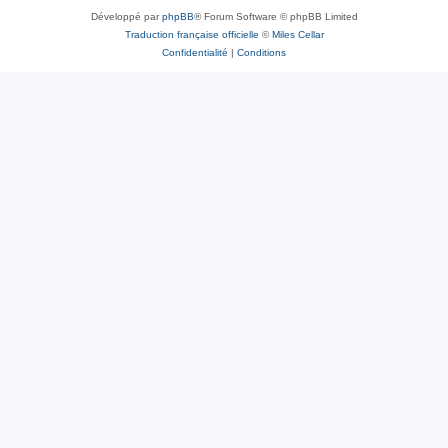
Développé par
phpBB
® Forum Software © phpBB Limited
Traduction française officielle
©
Miles Cellar
Confidentialité
|
Conditions