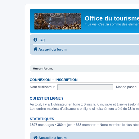
Office du tourism
« La vie, c'est la somme des éléments 
FAQ
Accueil du forum
Aucun forum.
CONNEXION
•
INSCRIPTION
Nom d’utilisateur :
Mot de passe :
QUI EST EN LIGNE ?
Au total, il y a
1
utilisateur en ligne :: 0 inscrit, 0 invisible et 1 invité (se
Le nombre maximal d’utilisateurs en ligne simultanément a été de
18
le m
STATISTIQUES
1897
messages •
380
sujets •
368
membres • Notre membre le plus réc
Accueil du forum