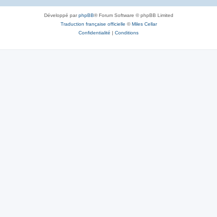
Développé par
phpBB
® Forum Software © phpBB Limited
Traduction française officielle
©
Miles Cellar
Confidentialité
|
Conditions