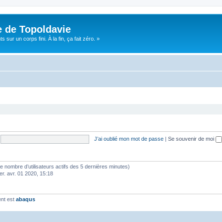
e de Topoldavie
sur un corps fini. À la fin, ça fait zéro. »
J’ai oublié mon mot de passe
|
Se souvenir de moi
lon le nombre d’utilisateurs actifs des 5 dernières minutes)
er. avr. 01 2020, 15:18
ent est
abaqus