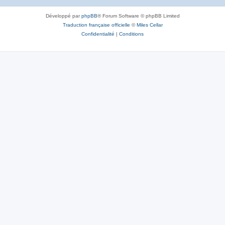
Développé par
phpBB
® Forum Software © phpBB Limited
Traduction française officielle
©
Miles Cellar
Confidentialité
|
Conditions