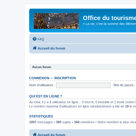
Office du tourism
« La vie, c'est la somme des éléments 
FAQ
Accueil du forum
Aucun forum.
CONNEXION
•
INSCRIPTION
Nom d’utilisateur :
Mot de passe :
QUI EST EN LIGNE ?
Au total, il y a
1
utilisateur en ligne :: 0 inscrit, 0 invisible et 1 invité (se
Le nombre maximal d’utilisateurs en ligne simultanément a été de
18
le m
STATISTIQUES
1897
messages •
380
sujets •
368
membres • Notre membre le plus réc
Accueil du forum