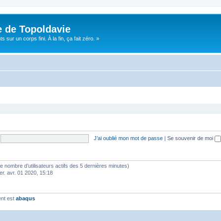
e de Topoldavie
sur un corps fini. À la fin, ça fait zéro. »
J’ai oublié mon mot de passe
|
Se souvenir de moi
lon le nombre d’utilisateurs actifs des 5 dernières minutes)
er. avr. 01 2020, 15:18
ent est
abaqus