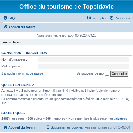
Office du tourisme de Topoldavie
FAQ
Inscription
Connexion
Accueil du forum
Nous sommes le jeu. août 06 2026, 09:28
Aucun forum.
CONNEXION
•
INSCRIPTION
Nom d’utilisateur :
Mot de passe :
J’ai oublié mon mot de passe
Se souvenir de moi
QUI EST EN LIGNE ?
Au total, il y a
1
utilisateur en ligne :: 0 inscrit, 0 invisible et 1 invité (selon le nombre
d’utilisateurs actifs des 5 dernières minutes)
Le nombre maximal d’utilisateurs en ligne simultanément a été de
18
le mer. avr. 01 2020,
15:18
STATISTIQUES
1897
messages •
380
sujets •
368
membres • Notre membre le plus récent est
abaqus
Accueil du forum
Supprimer les cookies
Fuseau horaire sur
UTC+02:00