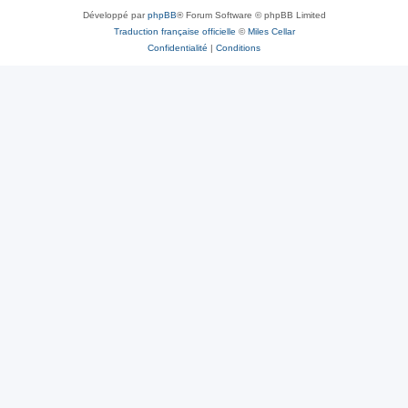
Développé par
phpBB
® Forum Software © phpBB Limited
Traduction française officielle
©
Miles Cellar
Confidentialité
|
Conditions