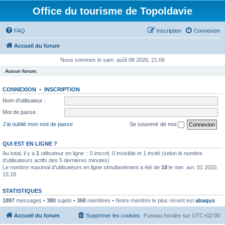
Office du tourisme de Topoldavie
FAQ
Inscription
Connexion
Accueil du forum
Nous sommes le sam. août 08 2026, 21:06
Aucun forum.
CONNEXION
•
INSCRIPTION
Nom d’utilisateur :
Mot de passe :
J’ai oublié mon mot de passe
Se souvenir de moi
QUI EST EN LIGNE ?
Au total, il y a
1
utilisateur en ligne :: 0 inscrit, 0 invisible et 1 invité (selon le nombre
d’utilisateurs actifs des 5 dernières minutes)
Le nombre maximal d’utilisateurs en ligne simultanément a été de
18
le mer. avr. 01 2020,
15:18
STATISTIQUES
1897
messages •
380
sujets •
368
membres • Notre membre le plus récent est
abaqus
Accueil du forum
Supprimer les cookies
Fuseau horaire sur
UTC+02:00