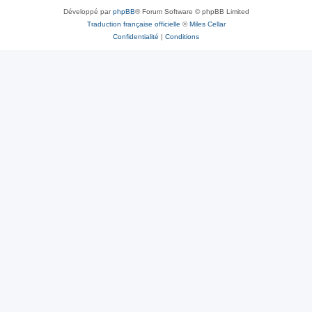
Développé par
phpBB
® Forum Software © phpBB Limited
Traduction française officielle
©
Miles Cellar
Confidentialité
|
Conditions