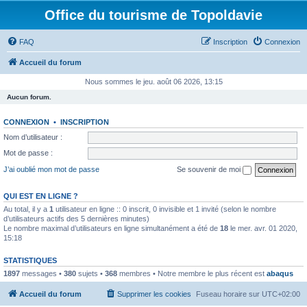
Office du tourisme de Topoldavie
FAQ
Inscription
Connexion
Accueil du forum
Nous sommes le jeu. août 06 2026, 13:15
Aucun forum.
CONNEXION
•
INSCRIPTION
Nom d’utilisateur :
Mot de passe :
J’ai oublié mon mot de passe
Se souvenir de moi
QUI EST EN LIGNE ?
Au total, il y a
1
utilisateur en ligne :: 0 inscrit, 0 invisible et 1 invité (selon le nombre
d’utilisateurs actifs des 5 dernières minutes)
Le nombre maximal d’utilisateurs en ligne simultanément a été de
18
le mer. avr. 01 2020,
15:18
STATISTIQUES
1897
messages •
380
sujets •
368
membres • Notre membre le plus récent est
abaqus
Accueil du forum
Supprimer les cookies
Fuseau horaire sur
UTC+02:00