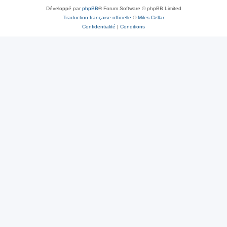
Développé par
phpBB
® Forum Software © phpBB Limited
Traduction française officielle
©
Miles Cellar
Confidentialité
|
Conditions