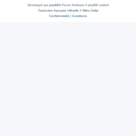
Développé par
phpBB
® Forum Software © phpBB Limited
Traduction française officielle
©
Miles Cellar
Confidentialité
|
Conditions