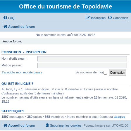
Office du tourisme de Topoldavie
FAQ
Inscription
Connexion
Accueil du forum
Nous sommes le dim. août 09 2026, 16:13
Aucun forum.
CONNEXION
•
INSCRIPTION
Nom d’utilisateur :
Mot de passe :
J’ai oublié mon mot de passe
Se souvenir de moi
QUI EST EN LIGNE ?
Au total, il y a
1
utilisateur en ligne :: 0 inscrit, 0 invisible et 1 invité (selon le nombre
d’utilisateurs actifs des 5 dernières minutes)
Le nombre maximal d’utilisateurs en ligne simultanément a été de
18
le mer. avr. 01 2020,
15:18
STATISTIQUES
1897
messages •
380
sujets •
368
membres • Notre membre le plus récent est
abaqus
Accueil du forum
Supprimer les cookies
Fuseau horaire sur
UTC+02:00