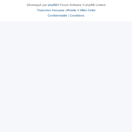
Développé par
phpBB
® Forum Software © phpBB Limited
Traduction française officielle
©
Miles Cellar
Confidentialité
|
Conditions