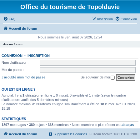
Office du tourisme de Topoldavie
FAQ
Inscription
Connexion
Accueil du forum
Nous sommes le ven. août 07 2026, 12:24
Aucun forum.
CONNEXION
•
INSCRIPTION
Nom d’utilisateur :
Mot de passe :
J’ai oublié mon mot de passe
Se souvenir de moi
QUI EST EN LIGNE ?
Au total, il y a
1
utilisateur en ligne :: 0 inscrit, 0 invisible et 1 invité (selon le nombre
d’utilisateurs actifs des 5 dernières minutes)
Le nombre maximal d’utilisateurs en ligne simultanément a été de
18
le mer. avr. 01 2020,
15:18
STATISTIQUES
1897
messages •
380
sujets •
368
membres • Notre membre le plus récent est
abaqus
Accueil du forum
Supprimer les cookies
Fuseau horaire sur
UTC+02:00