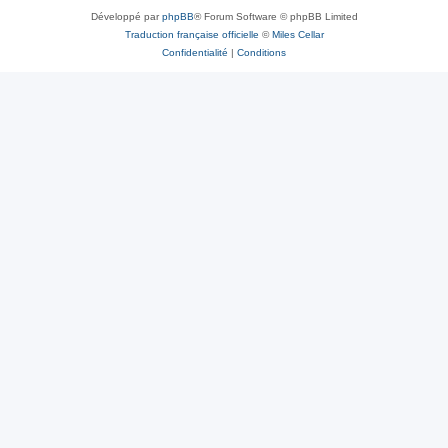
Développé par
phpBB
® Forum Software © phpBB Limited
Traduction française officielle
©
Miles Cellar
Confidentialité
|
Conditions