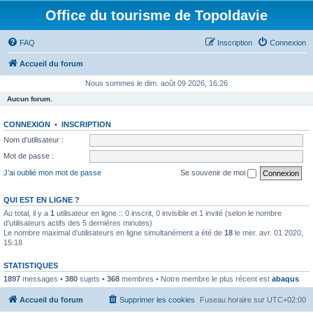
Office du tourisme de Topoldavie
FAQ
Inscription
Connexion
Accueil du forum
Nous sommes le dim. août 09 2026, 16:26
Aucun forum.
CONNEXION
•
INSCRIPTION
Nom d’utilisateur :
Mot de passe :
J’ai oublié mon mot de passe
Se souvenir de moi
QUI EST EN LIGNE ?
Au total, il y a
1
utilisateur en ligne :: 0 inscrit, 0 invisible et 1 invité (selon le nombre
d’utilisateurs actifs des 5 dernières minutes)
Le nombre maximal d’utilisateurs en ligne simultanément a été de
18
le mer. avr. 01 2020,
15:18
STATISTIQUES
1897
messages •
380
sujets •
368
membres • Notre membre le plus récent est
abaqus
Accueil du forum
Supprimer les cookies
Fuseau horaire sur
UTC+02:00