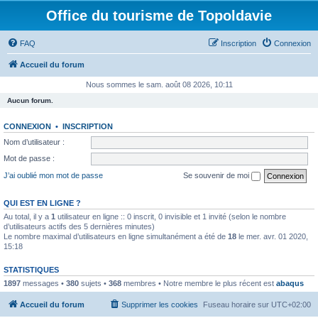
Office du tourisme de Topoldavie
FAQ
Inscription
Connexion
Accueil du forum
Nous sommes le sam. août 08 2026, 10:11
Aucun forum.
CONNEXION
•
INSCRIPTION
Nom d’utilisateur :
Mot de passe :
J’ai oublié mon mot de passe
Se souvenir de moi
QUI EST EN LIGNE ?
Au total, il y a
1
utilisateur en ligne :: 0 inscrit, 0 invisible et 1 invité (selon le nombre
d’utilisateurs actifs des 5 dernières minutes)
Le nombre maximal d’utilisateurs en ligne simultanément a été de
18
le mer. avr. 01 2020,
15:18
STATISTIQUES
1897
messages •
380
sujets •
368
membres • Notre membre le plus récent est
abaqus
Accueil du forum
Supprimer les cookies
Fuseau horaire sur
UTC+02:00