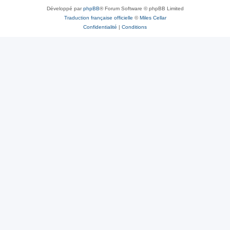
Développé par
phpBB
® Forum Software © phpBB Limited
Traduction française officielle
©
Miles Cellar
Confidentialité
|
Conditions