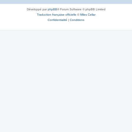
Développé par
phpBB
® Forum Software © phpBB Limited
Traduction française officielle
©
Miles Cellar
Confidentialité
|
Conditions