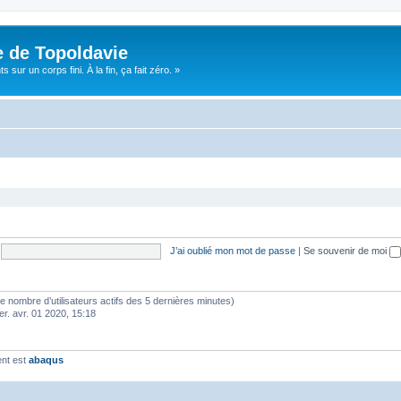
e de Topoldavie
sur un corps fini. À la fin, ça fait zéro. »
J’ai oublié mon mot de passe
|
Se souvenir de moi
lon le nombre d’utilisateurs actifs des 5 dernières minutes)
er. avr. 01 2020, 15:18
ent est
abaqus