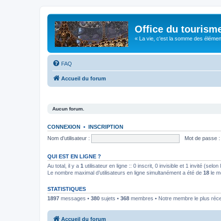
Office du tourism
« La vie, c'est la somme des éléments 
FAQ
Accueil du forum
Aucun forum.
CONNEXION
•
INSCRIPTION
Nom d’utilisateur :
Mot de passe :
QUI EST EN LIGNE ?
Au total, il y a
1
utilisateur en ligne :: 0 inscrit, 0 invisible et 1 invité (se
Le nombre maximal d’utilisateurs en ligne simultanément a été de
18
le m
STATISTIQUES
1897
messages •
380
sujets •
368
membres • Notre membre le plus réc
Accueil du forum