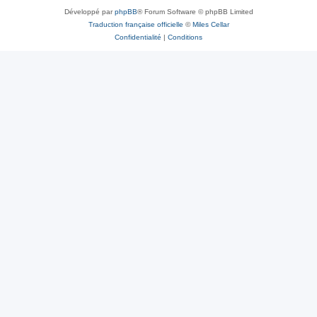
Développé par
phpBB
® Forum Software © phpBB Limited
Traduction française officielle
©
Miles Cellar
Confidentialité
|
Conditions