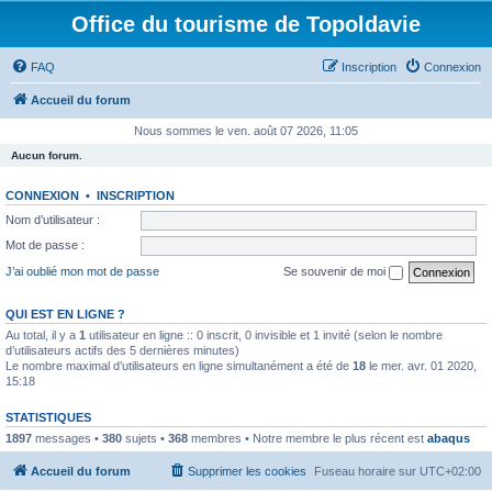
Office du tourisme de Topoldavie
FAQ
Inscription
Connexion
Accueil du forum
Nous sommes le ven. août 07 2026, 11:05
Aucun forum.
CONNEXION
•
INSCRIPTION
Nom d’utilisateur :
Mot de passe :
J’ai oublié mon mot de passe
Se souvenir de moi
QUI EST EN LIGNE ?
Au total, il y a
1
utilisateur en ligne :: 0 inscrit, 0 invisible et 1 invité (selon le nombre
d’utilisateurs actifs des 5 dernières minutes)
Le nombre maximal d’utilisateurs en ligne simultanément a été de
18
le mer. avr. 01 2020,
15:18
STATISTIQUES
1897
messages •
380
sujets •
368
membres • Notre membre le plus récent est
abaqus
Accueil du forum
Supprimer les cookies
Fuseau horaire sur
UTC+02:00