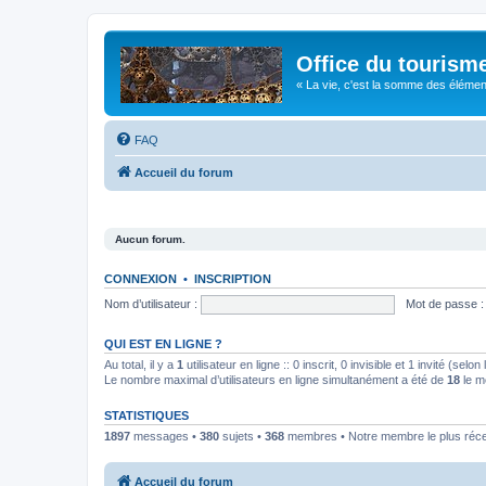
Office du tourism
« La vie, c'est la somme des éléments 
FAQ
Accueil du forum
Aucun forum.
CONNEXION
•
INSCRIPTION
Nom d’utilisateur :
Mot de passe :
QUI EST EN LIGNE ?
Au total, il y a
1
utilisateur en ligne :: 0 inscrit, 0 invisible et 1 invité (se
Le nombre maximal d’utilisateurs en ligne simultanément a été de
18
le m
STATISTIQUES
1897
messages •
380
sujets •
368
membres • Notre membre le plus réc
Accueil du forum