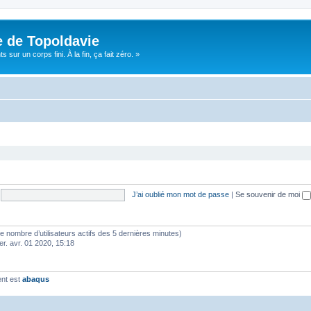
e de Topoldavie
sur un corps fini. À la fin, ça fait zéro. »
J’ai oublié mon mot de passe
|
Se souvenir de moi
lon le nombre d’utilisateurs actifs des 5 dernières minutes)
er. avr. 01 2020, 15:18
ent est
abaqus