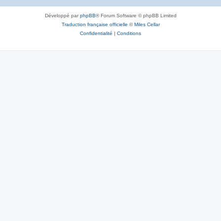
Développé par
phpBB
® Forum Software © phpBB Limited
Traduction française officielle
©
Miles Cellar
Confidentialité
|
Conditions