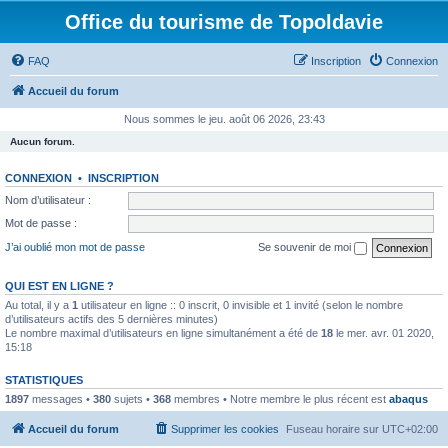
Office du tourisme de Topoldavie
FAQ
Inscription
Connexion
Accueil du forum
Nous sommes le jeu. août 06 2026, 23:43
Aucun forum.
CONNEXION
•
INSCRIPTION
Nom d’utilisateur :
Mot de passe :
J’ai oublié mon mot de passe
Se souvenir de moi
QUI EST EN LIGNE ?
Au total, il y a
1
utilisateur en ligne :: 0 inscrit, 0 invisible et 1 invité (selon le nombre
d’utilisateurs actifs des 5 dernières minutes)
Le nombre maximal d’utilisateurs en ligne simultanément a été de
18
le mer. avr. 01 2020,
15:18
STATISTIQUES
1897
messages •
380
sujets •
368
membres • Notre membre le plus récent est
abaqus
Accueil du forum
Supprimer les cookies
Fuseau horaire sur
UTC+02:00