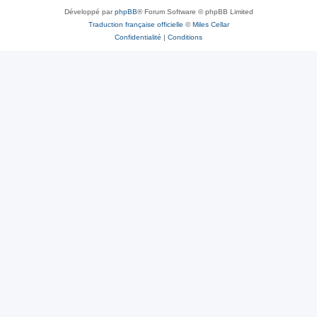
Développé par
phpBB
® Forum Software © phpBB Limited
Traduction française officielle
©
Miles Cellar
Confidentialité
|
Conditions