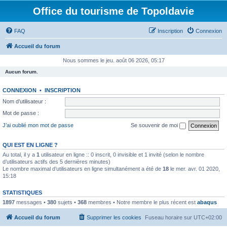
Office du tourisme de Topoldavie
FAQ
Inscription
Connexion
Accueil du forum
Nous sommes le jeu. août 06 2026, 05:17
Aucun forum.
CONNEXION
•
INSCRIPTION
Nom d’utilisateur :
Mot de passe :
J’ai oublié mon mot de passe
Se souvenir de moi
QUI EST EN LIGNE ?
Au total, il y a
1
utilisateur en ligne :: 0 inscrit, 0 invisible et 1 invité (selon le nombre
d’utilisateurs actifs des 5 dernières minutes)
Le nombre maximal d’utilisateurs en ligne simultanément a été de
18
le mer. avr. 01 2020,
15:18
STATISTIQUES
1897
messages •
380
sujets •
368
membres • Notre membre le plus récent est
abaqus
Accueil du forum
Supprimer les cookies
Fuseau horaire sur
UTC+02:00