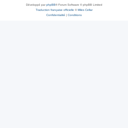
Développé par
phpBB
® Forum Software © phpBB Limited
Traduction française officielle
©
Miles Cellar
Confidentialité
|
Conditions