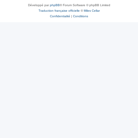
Développé par
phpBB
® Forum Software © phpBB Limited
Traduction française officielle
©
Miles Cellar
Confidentialité
|
Conditions