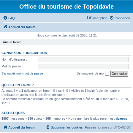
Office du tourisme de Topoldavie
FAQ
Inscription
Connexion
Accueil du forum
Nous sommes le dim. août 09 2026, 11:21
Aucun forum.
CONNEXION
•
INSCRIPTION
Nom d’utilisateur :
Mot de passe :
J’ai oublié mon mot de passe
Se souvenir de moi
QUI EST EN LIGNE ?
Au total, il y a
1
utilisateur en ligne :: 0 inscrit, 0 invisible et 1 invité (selon le nombre
d’utilisateurs actifs des 5 dernières minutes)
Le nombre maximal d’utilisateurs en ligne simultanément a été de
18
le mer. avr. 01 2020,
15:18
STATISTIQUES
1897
messages •
380
sujets •
368
membres • Notre membre le plus récent est
abaqus
Accueil du forum
Supprimer les cookies
Fuseau horaire sur
UTC+02:00