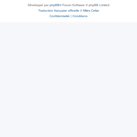
Développé par
phpBB
® Forum Software © phpBB Limited
Traduction française officielle
©
Miles Cellar
Confidentialité
|
Conditions