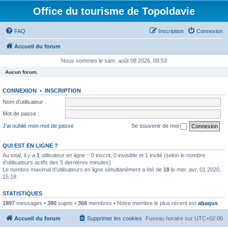
Office du tourisme de Topoldavie
FAQ
Inscription
Connexion
Accueil du forum
Nous sommes le sam. août 08 2026, 08:53
Aucun forum.
CONNEXION
•
INSCRIPTION
Nom d’utilisateur :
Mot de passe :
J’ai oublié mon mot de passe
Se souvenir de moi
QUI EST EN LIGNE ?
Au total, il y a
1
utilisateur en ligne :: 0 inscrit, 0 invisible et 1 invité (selon le nombre
d’utilisateurs actifs des 5 dernières minutes)
Le nombre maximal d’utilisateurs en ligne simultanément a été de
18
le mer. avr. 01 2020,
15:18
STATISTIQUES
1897
messages •
380
sujets •
368
membres • Notre membre le plus récent est
abaqus
Accueil du forum
Supprimer les cookies
Fuseau horaire sur
UTC+02:00