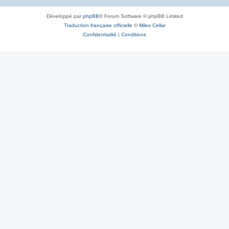
Développé par
phpBB
® Forum Software © phpBB Limited
Traduction française officielle
©
Miles Cellar
Confidentialité
|
Conditions