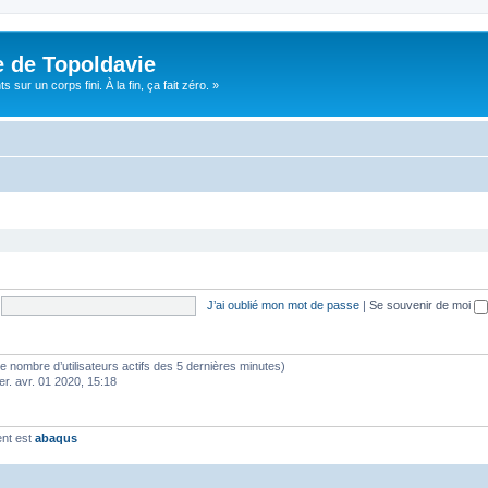
e de Topoldavie
sur un corps fini. À la fin, ça fait zéro. »
J’ai oublié mon mot de passe
|
Se souvenir de moi
lon le nombre d’utilisateurs actifs des 5 dernières minutes)
er. avr. 01 2020, 15:18
ent est
abaqus