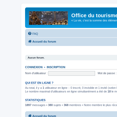
Office du tourism
« La vie, c'est la somme des éléments 
FAQ
Accueil du forum
Aucun forum.
CONNEXION
•
INSCRIPTION
Nom d’utilisateur :
Mot de passe :
QUI EST EN LIGNE ?
Au total, il y a
1
utilisateur en ligne :: 0 inscrit, 0 invisible et 1 invité (se
Le nombre maximal d’utilisateurs en ligne simultanément a été de
18
le m
STATISTIQUES
1897
messages •
380
sujets •
368
membres • Notre membre le plus réc
Accueil du forum