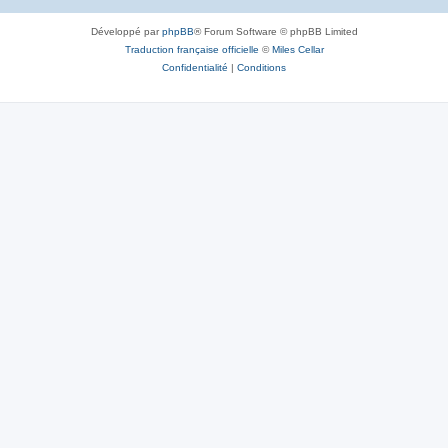
Développé par
phpBB
® Forum Software © phpBB Limited
Traduction française officielle
©
Miles Cellar
Confidentialité
|
Conditions