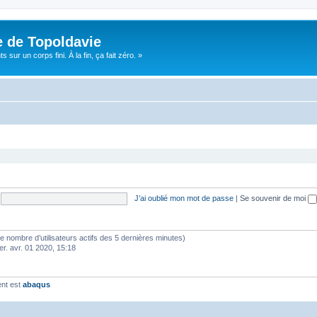
e de Topoldavie
sur un corps fini. À la fin, ça fait zéro. »
J’ai oublié mon mot de passe
|
Se souvenir de moi
lon le nombre d’utilisateurs actifs des 5 dernières minutes)
er. avr. 01 2020, 15:18
ent est
abaqus