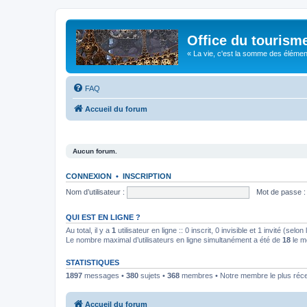
Office du tourism
« La vie, c'est la somme des éléments 
FAQ
Accueil du forum
Aucun forum.
CONNEXION
•
INSCRIPTION
Nom d’utilisateur :
Mot de passe :
QUI EST EN LIGNE ?
Au total, il y a
1
utilisateur en ligne :: 0 inscrit, 0 invisible et 1 invité (se
Le nombre maximal d’utilisateurs en ligne simultanément a été de
18
le m
STATISTIQUES
1897
messages •
380
sujets •
368
membres • Notre membre le plus réc
Accueil du forum