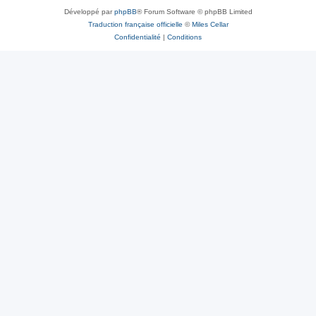
Développé par
phpBB
® Forum Software © phpBB Limited
Traduction française officielle
©
Miles Cellar
Confidentialité
|
Conditions