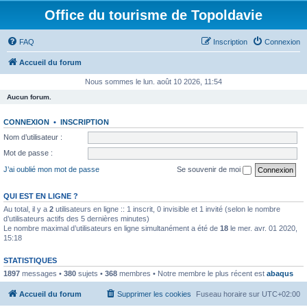
Office du tourisme de Topoldavie
FAQ
Inscription
Connexion
Accueil du forum
Nous sommes le lun. août 10 2026, 11:54
Aucun forum.
CONNEXION
•
INSCRIPTION
Nom d’utilisateur :
Mot de passe :
J’ai oublié mon mot de passe
Se souvenir de moi
QUI EST EN LIGNE ?
Au total, il y a
2
utilisateurs en ligne :: 1 inscrit, 0 invisible et 1 invité (selon le nombre
d’utilisateurs actifs des 5 dernières minutes)
Le nombre maximal d’utilisateurs en ligne simultanément a été de
18
le mer. avr. 01 2020,
15:18
STATISTIQUES
1897
messages •
380
sujets •
368
membres • Notre membre le plus récent est
abaqus
Accueil du forum
Supprimer les cookies
Fuseau horaire sur
UTC+02:00