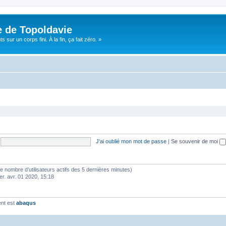
e de Topoldavie
sur un corps fini. À la fin, ça fait zéro. »
J’ai oublié mon mot de passe
|
Se souvenir de moi
lon le nombre d’utilisateurs actifs des 5 dernières minutes)
er. avr. 01 2020, 15:18
ent est
abaqus