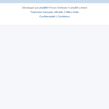
Développé par
phpBB
® Forum Software © phpBB Limited
Traduction française officielle
©
Miles Cellar
Confidentialité
|
Conditions