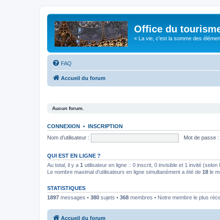
Office du tourism
« La vie, c'est la somme des éléments 
FAQ
Accueil du forum
Aucun forum.
CONNEXION
•
INSCRIPTION
Nom d’utilisateur :
Mot de passe :
QUI EST EN LIGNE ?
Au total, il y a
1
utilisateur en ligne :: 0 inscrit, 0 invisible et 1 invité (se
Le nombre maximal d’utilisateurs en ligne simultanément a été de
18
le m
STATISTIQUES
1897
messages •
380
sujets •
368
membres • Notre membre le plus réc
Accueil du forum