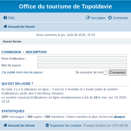
Office du tourisme de Topoldavie
FAQ
Inscription
Connexion
Accueil du forum
Nous sommes le jeu. août 06 2026, 15:53
Aucun forum.
CONNEXION
•
INSCRIPTION
Nom d’utilisateur :
Mot de passe :
J’ai oublié mon mot de passe
Se souvenir de moi
QUI EST EN LIGNE ?
Au total, il y a
1
utilisateur en ligne :: 0 inscrit, 0 invisible et 1 invité (selon le nombre
d’utilisateurs actifs des 5 dernières minutes)
Le nombre maximal d’utilisateurs en ligne simultanément a été de
18
le mer. avr. 01 2020,
15:18
STATISTIQUES
1897
messages •
380
sujets •
368
membres • Notre membre le plus récent est
abaqus
Accueil du forum
Supprimer les cookies
Fuseau horaire sur
UTC+02:00