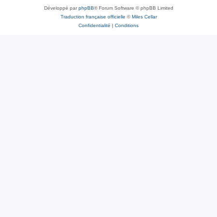
Développé par
phpBB
® Forum Software © phpBB Limited
Traduction française officielle
©
Miles Cellar
Confidentialité
|
Conditions