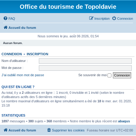
Office du tourisme de Topoldavie
FAQ
Inscription
Connexion
Accueil du forum
Nous sommes le jeu. août 06 2026, 01:54
Aucun forum.
CONNEXION
•
INSCRIPTION
Nom d’utilisateur :
Mot de passe :
J’ai oublié mon mot de passe
Se souvenir de moi
QUI EST EN LIGNE ?
Au total, il y a
2
utilisateurs en ligne :: 1 inscrit, 0 invisible et 1 invité (selon le nombre
d’utilisateurs actifs des 5 dernières minutes)
Le nombre maximal d’utilisateurs en ligne simultanément a été de
18
le mer. avr. 01 2020,
15:18
STATISTIQUES
1897
messages •
380
sujets •
368
membres • Notre membre le plus récent est
abaqus
Accueil du forum
Supprimer les cookies
Fuseau horaire sur
UTC+02:00