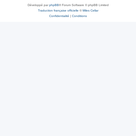
Développé par
phpBB
® Forum Software © phpBB Limited
Traduction française officielle
©
Miles Cellar
Confidentialité
|
Conditions