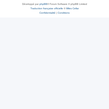
Développé par
phpBB
® Forum Software © phpBB Limited
Traduction française officielle
©
Miles Cellar
Confidentialité
|
Conditions