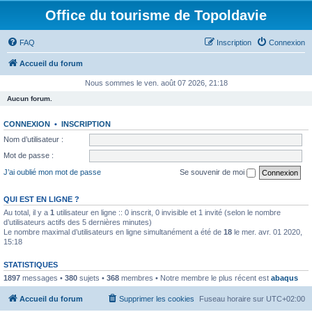
Office du tourisme de Topoldavie
FAQ
Inscription
Connexion
Accueil du forum
Nous sommes le ven. août 07 2026, 21:18
Aucun forum.
CONNEXION
•
INSCRIPTION
Nom d’utilisateur :
Mot de passe :
J’ai oublié mon mot de passe
Se souvenir de moi
QUI EST EN LIGNE ?
Au total, il y a
1
utilisateur en ligne :: 0 inscrit, 0 invisible et 1 invité (selon le nombre
d’utilisateurs actifs des 5 dernières minutes)
Le nombre maximal d’utilisateurs en ligne simultanément a été de
18
le mer. avr. 01 2020,
15:18
STATISTIQUES
1897
messages •
380
sujets •
368
membres • Notre membre le plus récent est
abaqus
Accueil du forum
Supprimer les cookies
Fuseau horaire sur
UTC+02:00