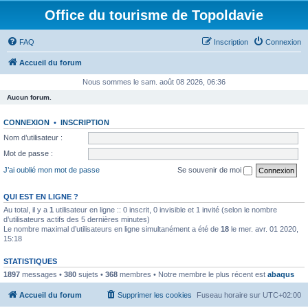
Office du tourisme de Topoldavie
FAQ
Inscription
Connexion
Accueil du forum
Nous sommes le sam. août 08 2026, 06:36
Aucun forum.
CONNEXION
•
INSCRIPTION
Nom d’utilisateur :
Mot de passe :
J’ai oublié mon mot de passe
Se souvenir de moi
QUI EST EN LIGNE ?
Au total, il y a
1
utilisateur en ligne :: 0 inscrit, 0 invisible et 1 invité (selon le nombre
d’utilisateurs actifs des 5 dernières minutes)
Le nombre maximal d’utilisateurs en ligne simultanément a été de
18
le mer. avr. 01 2020,
15:18
STATISTIQUES
1897
messages •
380
sujets •
368
membres • Notre membre le plus récent est
abaqus
Accueil du forum
Supprimer les cookies
Fuseau horaire sur
UTC+02:00