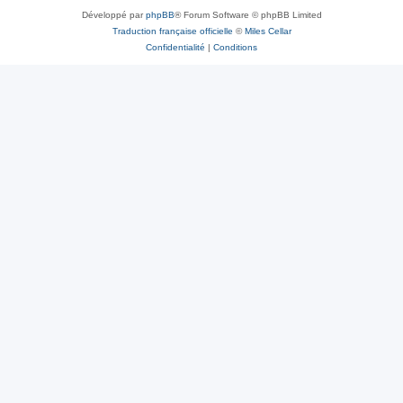
Développé par
phpBB
® Forum Software © phpBB Limited
Traduction française officielle
©
Miles Cellar
Confidentialité
|
Conditions