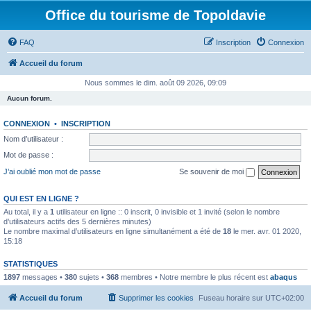
Office du tourisme de Topoldavie
FAQ
Inscription
Connexion
Accueil du forum
Nous sommes le dim. août 09 2026, 09:09
Aucun forum.
CONNEXION
•
INSCRIPTION
Nom d’utilisateur :
Mot de passe :
J’ai oublié mon mot de passe
Se souvenir de moi
QUI EST EN LIGNE ?
Au total, il y a
1
utilisateur en ligne :: 0 inscrit, 0 invisible et 1 invité (selon le nombre
d’utilisateurs actifs des 5 dernières minutes)
Le nombre maximal d’utilisateurs en ligne simultanément a été de
18
le mer. avr. 01 2020,
15:18
STATISTIQUES
1897
messages •
380
sujets •
368
membres • Notre membre le plus récent est
abaqus
Accueil du forum
Supprimer les cookies
Fuseau horaire sur
UTC+02:00