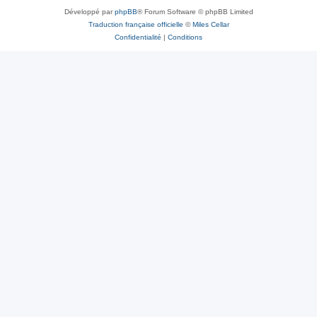
Développé par
phpBB
® Forum Software © phpBB Limited
Traduction française officielle
©
Miles Cellar
Confidentialité
|
Conditions