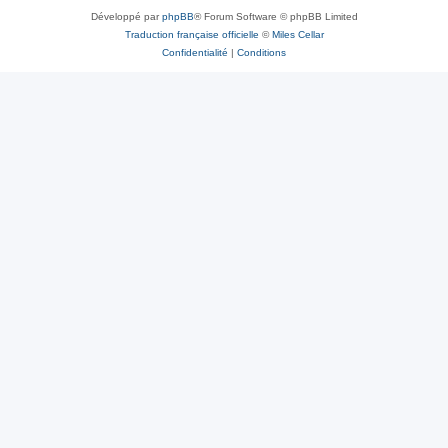
Développé par
phpBB
® Forum Software © phpBB Limited
Traduction française officielle
©
Miles Cellar
Confidentialité
|
Conditions