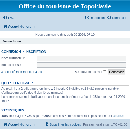
Office du tourisme de Topoldavie
FAQ
Inscription
Connexion
Accueil du forum
Nous sommes le dim. août 09 2026, 07:19
Aucun forum.
CONNEXION
•
INSCRIPTION
Nom d’utilisateur :
Mot de passe :
J’ai oublié mon mot de passe
Se souvenir de moi
QUI EST EN LIGNE ?
Au total, il y a
2
utilisateurs en ligne :: 1 inscrit, 0 invisible et 1 invité (selon le nombre
d’utilisateurs actifs des 5 dernières minutes)
Le nombre maximal d’utilisateurs en ligne simultanément a été de
18
le mer. avr. 01 2020,
15:18
STATISTIQUES
1897
messages •
380
sujets •
368
membres • Notre membre le plus récent est
abaqus
Accueil du forum
Supprimer les cookies
Fuseau horaire sur
UTC+02:00