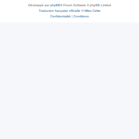
Développé par
phpBB
® Forum Software © phpBB Limited
Traduction française officielle
©
Miles Cellar
Confidentialité
|
Conditions