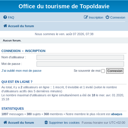
Office du tourisme de Topoldavie
FAQ
Inscription
Connexion
Accueil du forum
Nous sommes le ven. août 07 2026, 07:38
Aucun forum.
CONNEXION
•
INSCRIPTION
Nom d’utilisateur :
Mot de passe :
J’ai oublié mon mot de passe
Se souvenir de moi
QUI EST EN LIGNE ?
Au total, il y a
2
utilisateurs en ligne :: 1 inscrit, 0 invisible et 1 invité (selon le nombre
d’utilisateurs actifs des 5 dernières minutes)
Le nombre maximal d’utilisateurs en ligne simultanément a été de
18
le mer. avr. 01 2020,
15:18
STATISTIQUES
1897
messages •
380
sujets •
368
membres • Notre membre le plus récent est
abaqus
Accueil du forum
Supprimer les cookies
Fuseau horaire sur
UTC+02:00