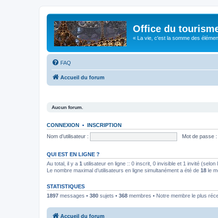
Office du tourism
« La vie, c'est la somme des éléments 
FAQ
Accueil du forum
Aucun forum.
CONNEXION
•
INSCRIPTION
Nom d’utilisateur :
Mot de passe :
QUI EST EN LIGNE ?
Au total, il y a
1
utilisateur en ligne :: 0 inscrit, 0 invisible et 1 invité (se
Le nombre maximal d’utilisateurs en ligne simultanément a été de
18
le m
STATISTIQUES
1897
messages •
380
sujets •
368
membres • Notre membre le plus réc
Accueil du forum