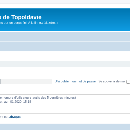
e de Topoldavie
sur un corps fini. À la fin, ça fait zéro. »
J’ai oublié mon mot de passe
|
Se souvenir de moi
lon le nombre d’utilisateurs actifs des 5 dernières minutes)
er. avr. 01 2020, 15:18
ent est
abaqus