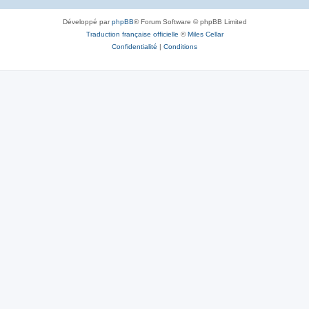
Développé par
phpBB
® Forum Software © phpBB Limited
Traduction française officielle
©
Miles Cellar
Confidentialité
|
Conditions