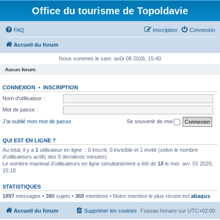
Office du tourisme de Topoldavie
FAQ
Inscription
Connexion
Accueil du forum
Nous sommes le sam. août 08 2026, 15:40
Aucun forum.
CONNEXION
•
INSCRIPTION
Nom d’utilisateur :
Mot de passe :
J’ai oublié mon mot de passe
Se souvenir de moi
QUI EST EN LIGNE ?
Au total, il y a
1
utilisateur en ligne :: 0 inscrit, 0 invisible et 1 invité (selon le nombre
d’utilisateurs actifs des 5 dernières minutes)
Le nombre maximal d’utilisateurs en ligne simultanément a été de
18
le mer. avr. 01 2020,
15:18
STATISTIQUES
1897
messages •
380
sujets •
368
membres • Notre membre le plus récent est
abaqus
Accueil du forum
Supprimer les cookies
Fuseau horaire sur
UTC+02:00