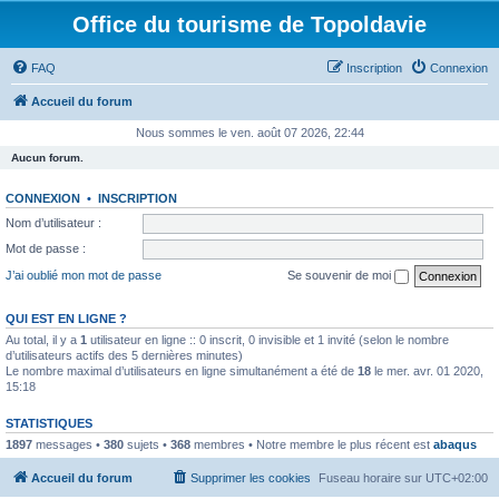
Office du tourisme de Topoldavie
FAQ
Inscription
Connexion
Accueil du forum
Nous sommes le ven. août 07 2026, 22:44
Aucun forum.
CONNEXION
•
INSCRIPTION
Nom d’utilisateur :
Mot de passe :
J’ai oublié mon mot de passe
Se souvenir de moi
QUI EST EN LIGNE ?
Au total, il y a
1
utilisateur en ligne :: 0 inscrit, 0 invisible et 1 invité (selon le nombre
d’utilisateurs actifs des 5 dernières minutes)
Le nombre maximal d’utilisateurs en ligne simultanément a été de
18
le mer. avr. 01 2020,
15:18
STATISTIQUES
1897
messages •
380
sujets •
368
membres • Notre membre le plus récent est
abaqus
Accueil du forum
Supprimer les cookies
Fuseau horaire sur
UTC+02:00