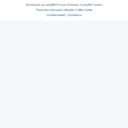
Développé par
phpBB
® Forum Software © phpBB Limited
Traduction française officielle
©
Miles Cellar
Confidentialité
|
Conditions