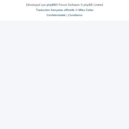
Développé par
phpBB
® Forum Software © phpBB Limited
Traduction française officielle
©
Miles Cellar
Confidentialité
|
Conditions