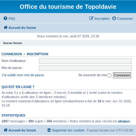
Office du tourisme de Topoldavie
FAQ
Inscription
Connexion
Accueil du forum
Nous sommes le ven. août 07 2026, 23:36
Aucun forum.
CONNEXION
•
INSCRIPTION
Nom d’utilisateur :
Mot de passe :
J’ai oublié mon mot de passe
Se souvenir de moi
QUI EST EN LIGNE ?
Au total, il y a
1
utilisateur en ligne :: 0 inscrit, 0 invisible et 1 invité (selon le nombre
d’utilisateurs actifs des 5 dernières minutes)
Le nombre maximal d’utilisateurs en ligne simultanément a été de
18
le mer. avr. 01 2020,
15:18
STATISTIQUES
1897
messages •
380
sujets •
368
membres • Notre membre le plus récent est
abaqus
Accueil du forum
Supprimer les cookies
Fuseau horaire sur
UTC+02:00