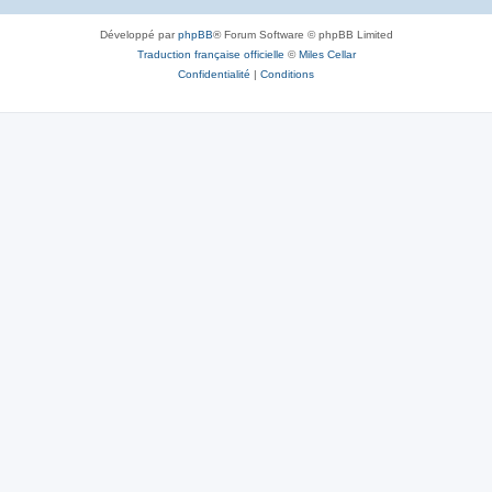
Développé par
phpBB
® Forum Software © phpBB Limited
Traduction française officielle
©
Miles Cellar
Confidentialité
|
Conditions