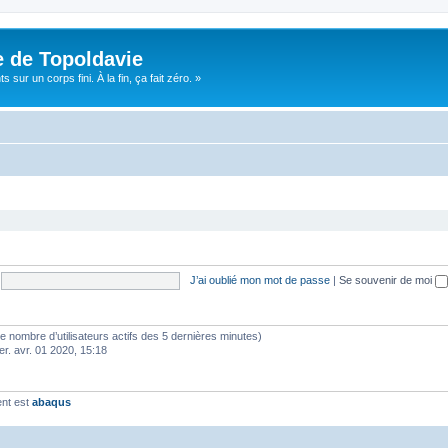
e de Topoldavie
sur un corps fini. À la fin, ça fait zéro. »
J’ai oublié mon mot de passe
|
Se souvenir de moi
lon le nombre d’utilisateurs actifs des 5 dernières minutes)
er. avr. 01 2020, 15:18
ent est
abaqus