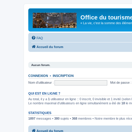
Office du tourism
« La vie, c'est la somme des éléments 
FAQ
Accueil du forum
Aucun forum.
CONNEXION
•
INSCRIPTION
Nom d’utilisateur :
Mot de passe :
QUI EST EN LIGNE ?
Au total, il y a
1
utilisateur en ligne :: 0 inscrit, 0 invisible et 1 invité (se
Le nombre maximal d’utilisateurs en ligne simultanément a été de
18
le m
STATISTIQUES
1897
messages •
380
sujets •
368
membres • Notre membre le plus réc
Accueil du forum