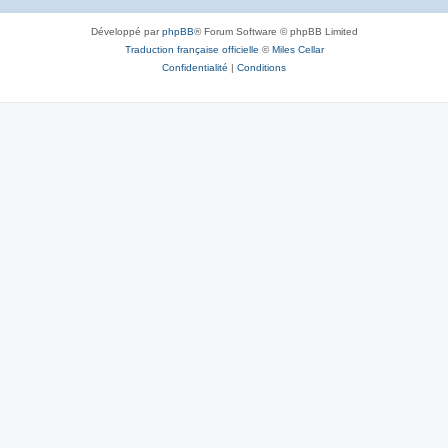
Développé par
phpBB
® Forum Software © phpBB Limited
Traduction française officielle
©
Miles Cellar
Confidentialité
|
Conditions