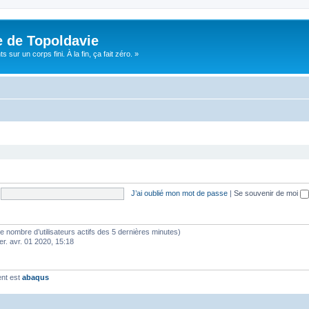
e de Topoldavie
sur un corps fini. À la fin, ça fait zéro. »
J’ai oublié mon mot de passe
|
Se souvenir de moi
lon le nombre d’utilisateurs actifs des 5 dernières minutes)
er. avr. 01 2020, 15:18
ent est
abaqus