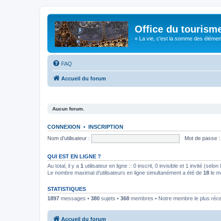
Office du tourism
« La vie, c'est la somme des éléments 
FAQ
Accueil du forum
Aucun forum.
CONNEXION
•
INSCRIPTION
Nom d’utilisateur :
Mot de passe :
QUI EST EN LIGNE ?
Au total, il y a
1
utilisateur en ligne :: 0 inscrit, 0 invisible et 1 invité (se
Le nombre maximal d’utilisateurs en ligne simultanément a été de
18
le m
STATISTIQUES
1897
messages •
380
sujets •
368
membres • Notre membre le plus réc
Accueil du forum